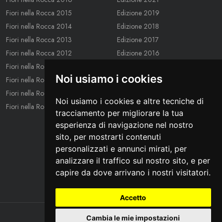
Fiori nella Rocca 2015
Edizione 2019
Fiori nella Rocca 2014
Edizione 2018
Fiori nella Rocca 2013
Edizione 2017
Fiori nella Rocca 2012
Edizione 2016
Fiori nella Rocca 2011
Edizione 2015
Noi usiamo i cookies
Fiori nella Rocca 2010
Edizione 2014
Fiori nella Rocca 2009
Edizione 2013
Noi usiamo i cookies e altre tecniche di
Fiori nella Rocca 2008
Edizione 2012
tracciamento per migliorare la tua
Edizione 2011
esperienza di navigazione nel nostro
Edizione 2010
sito, per mostrarti contenuti
Edizione 2009
personalizzati e annunci mirati, per
Edizione 2008
analizzare il traffico sul nostro sito, e per
capire da dove arrivano i nostri visitatori.
Accetto
©
2026
Cambia le mie impostazioni