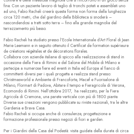
fine. Con un paziente lavoro di taglio di tronchi potati e assemblati uno
ad uno, Fabio Racheli creerà questa forma non forma della lunghezza
circa 120 metri, che dal giardino della Biblioteca si snoderà –
nascondendosi a tratti sotto terra – fino alla grande magnolia del
terrazzamento più basso.
Fabio Racheli ha studiato presso l’Ecole Internationale d’Art Floral di Jean
Marie Leemann e in seguito ottenuto il Certificat de formation supérieure
de créations végétales et de décorations florales.
Collabora con aziende italiane di spicco alla realizzazione di stand in
occasione della Fiera di Rimini e del Salone del Mobile di Milano e
partecipa a numerose fiere ed eventi in Italia ed Europa al fianco di
committenti diversi per i quali progetta e realizza stand presso:
Christmasworld e Ambiente di Francoforte, Macef e Fuorisalone di
Milano, Flormart di Padova, Abitare il tempo e Fieragricola di Verona,
Ecomondo di Rimini. Nell’ottobre 2017, ha realizzato, per la Fiera
Agricola di Cremona, una parete verticale con più di 1800 piante.
Diverse sue creazioni vengono pubblicate su riviste nazionali, tra le altre
Gardenia e Brava Casa.
Fabio Racheli si occupa anche di consulenze, progettazione e
formazione professionale presso negozi di fiori e garden.
Per i Giardini della Casa del Podestà: visita guidata della durata di circa