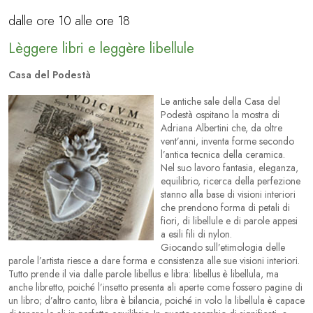
dalle ore 10 alle ore 18
Lèggere libri e leggère libellule
Casa del Podestà
Le antiche sale della Casa del
Podestà ospitano la mostra di
Adriana Albertini che, da oltre
vent’anni, inventa forme secondo
l’antica tecnica della ceramica.
Nel suo lavoro fantasia, eleganza,
equilibrio, ricerca della perfezione
stanno alla base di visioni interiori
che prendono forma di petali di
fiori, di libellule e di parole appesi
a esili fili di nylon.
Giocando sull’etimologia delle
parole l’artista riesce a dare forma e consistenza alle sue visioni interiori.
Tutto prende il via dalle parole
libellus
e
libra
:
libellus
è libellula, ma
anche libretto, poiché l’insetto presenta ali aperte come fossero pagine di
un libro; d’altro canto,
libra
è bilancia, poiché in volo la libellula è capace