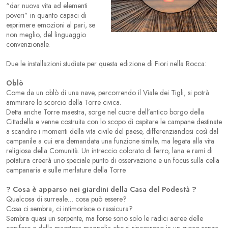
“dar nuova vita ad elementi
poveri” in quanto capaci di
esprimere emozioni al pari, se
non meglio, del linguaggio
convenzionale.
Due le installazioni studiate per questa edizione di Fiori nella Rocca:
Oblò
Come da un oblò di una nave, percorrendo il Viale dei Tigli, si potrà
ammirare lo scorcio della Torre civica.
Detta anche Torre maestra, sorge nel cuore dell’antico borgo della
Cittadella e venne costruita con lo scopo di ospitare le campane destinate
a scandire i momenti della vita civile del paese, differenziandosi così dal
campanile a cui era demandata una funzione simile, ma legata alla vita
religiosa della Comunità. Un intreccio colorato di ferro, lana e rami di
potatura creerà uno speciale punto di osservazione e un focus sulla cella
campanaria e sulle merlature della Torre.
? Cosa è apparso nei giardini della Casa del Podestà ?
Qualcosa di surreale… cosa può essere?
Cosa ci sembra, ci intimorisce o rassicura?
Sembra quasi un serpente, ma forse sono solo le radici aeree delle
conifere e della maestosa magnolia che si rincorrono in un gioco senza