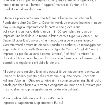
di tenere le ali in perfetto equilibrio. In questo scambio di significati, a
tenere unito tutto è il lemma “leggere”, vero
trait d’union
e filo
conduttore dell’installazione.
Il tema è ripreso nell’opera che Adriana Albertini ha pensato per la
Fondazione Ugo Da Como:
Ceramic word
, un piccolo foglietto in paper
clay – un’argilla impastata con la carta e che gioca a sua
volta con il significato della stampa – in 50 esemplari, sul quale è
impressa una libellula e un motto in latino caro a Ugo Da Como: “Fac
Sapias Et Liber Eris”, ovvero «Fai in modo di sapere e sarai libero».
Ceramic word diventa un piccolo ricordo da serbare, un messaggio ben
augurante. Proprio nella Biblioteca di Ugo Da Como i “foglietti” sono
impressi da parole universali come “amore”, “infinito”, “amicitia” e
disposti sul tavolo e sul leggio di Casa come fossero piccoli messaggi da
custodire o regalare a chi visita la dimora.
“Il potere delle parole e le infinite possibilità per raccontare le emozioni
umane mi hanno guidato nella creazione di queste opere - racconta
Adriana Albertini- Giocare sui diversi ma complementari significati delle
parole per dare forma all’armonia cangiante del mondo si è rivelato per
me uno strumento privilegiato per diffondere la cultura”.
Visita guidata della durata di circa 45 minuti
Ingresso a pagamento supplementare Euro 5