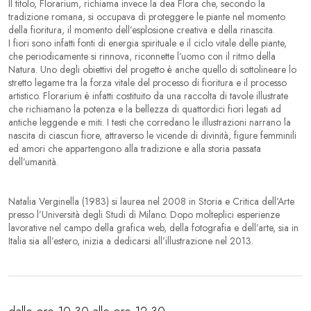
Il titolo,
Florarium
, richiama invece la dea Flora che, secondo la
tradizione romana, si occupava di proteggere le piante nel momento
della fioritura, il momento dell’esplosione creativa e della rinascita.
I fiori sono infatti fonti di energia spirituale e il ciclo vitale delle piante,
che periodicamente si rinnova, riconnette l’uomo con il ritmo della
Natura. Uno degli obiettivi del progetto è anche quello di sottolineare lo
stretto legame tra la forza vitale del processo di fioritura e il processo
artistico. Florarium è infatti costituito da una raccolta di tavole illustrate
che richiamano la potenza e la bellezza di quattordici fiori legati ad
antiche leggende e miti. I testi che corredano le illustrazioni narrano la
nascita di ciascun fiore, attraverso le vicende di divinità, figure femminili
ed amori che appartengono alla tradizione e alla storia passata
dell’umanità.
Natalia Verginella (1983) si laurea nel 2008 in Storia e Critica dell’Arte
presso l’Università degli Studi di Milano. Dopo molteplici esperienze
lavorative nel campo della grafica web, della fotografia e dell’arte, sia in
Italia sia all’estero, inizia a dedicarsi all’illustrazione nel 2013.